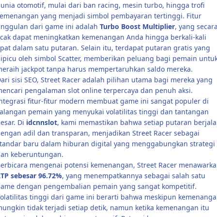
unia otomotif, mulai dari ban racing, mesin turbo, hingga trofi
emenangan yang menjadi simbol pembayaran tertinggi. Fitur
nggulan dari game ini adalah
Turbo Boost Multiplier
, yang secar
cak dapat meningkatkan kemenangan Anda hingga berkali-kali
ipat dalam satu putaran. Selain itu, terdapat putaran gratis yang
ipicu oleh simbol Scatter, memberikan peluang bagi pemain untu
eraih jackpot tanpa harus mempertaruhkan saldo mereka.
ari sisi SEO, Street Racer adalah pilihan utama bagi mereka yang
encari pengalaman slot online terpercaya dan penuh aksi.
ntegrasi fitur-fitur modern membuat game ini sangat populer di
alangan pemain yang menyukai volatilitas tinggi dan tantangan
esar. Di
idcnnslot
, kami memastikan bahwa setiap putaran berjal
engan adil dan transparan, menjadikan Street Racer sebagai
tandar baru dalam hiburan digital yang menggabungkan strategi
an keberuntungan.
erbicara mengenai potensi kemenangan, Street Racer menawark
TP sebesar 96.72%
, yang menempatkannya sebagai salah satu
ame dengan pengembalian pemain yang sangat kompetitif.
olatilitas tinggi dari game ini berarti bahwa meskipun kemenang
ungkin tidak terjadi setiap detik, namun ketika kemenangan itu