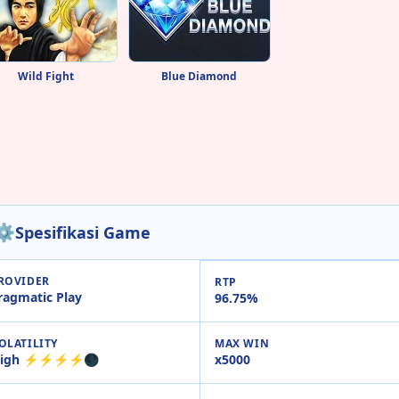
Wild Fight
Blue Diamond
⚙️
Spesifikasi Game
ROVIDER
RTP
ragmatic Play
96.75%
OLATILITY
MAX WIN
High ⚡⚡⚡⚡🌑
x5000