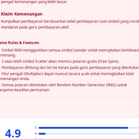
pengali kemenangan yang lebih besar.
Klaim Kemenangan
Kumpulkan pembayaran berdasarkan tabel pembayaran saat simbol yang coco
mendarat pada garis pembayaran aktif.
ame Rules & Features
Simbol Wild menggantikan semua simbol standar untuk menciptakan kombinas
emenang.
3 atau lebih simbol Scatter akan memicu putaran gratis (Free Spins).
Pembayaran dihitung dari kiri ke kanan pada garis pembayaran yang ditentukan
Fitur pengali (Multiplier) dapat muncul secara acak untuk meningkatkan total
emenangan Anda.
Semua putaran ditentukan oleh Random Number Generator (RNG) untuk
enjamin keadilan permainan.
5
4.9
4