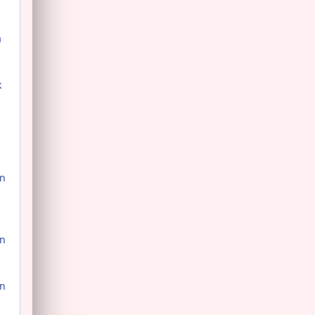
a
k
an
an
an