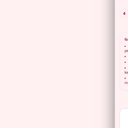
4
G
p
k
m