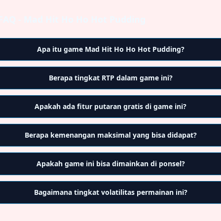
FAQ - Mad Hit Ho Ho Hot Pudding
Apa itu game Mad Hit Ho Ho Hot Pudding?
Berapa tingkat RTP dalam game ini?
Apakah ada fitur putaran gratis di game ini?
Berapa kemenangan maksimal yang bisa didapat?
Apakah game ini bisa dimainkan di ponsel?
Bagaimana tingkat volatilitas permainan ini?