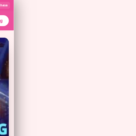
ahasa
ng