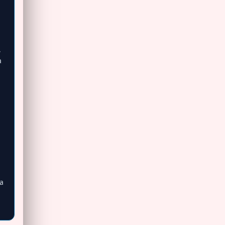
,
a
a