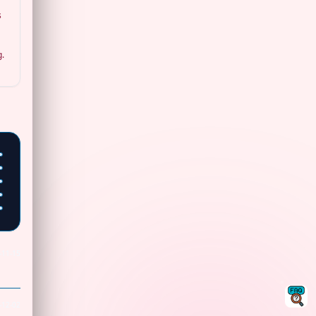
s
g.
-11-15
-12-02